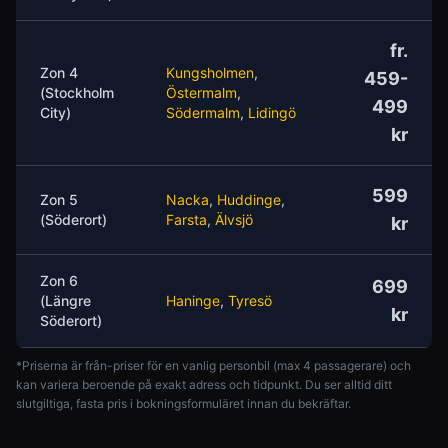
fr.
Zon 4
Kungsholmen
,
459-
(Stockholm
Östermalm
,
499
City)
Södermalm
,
Lidingö
kr
599
Zon 5
Nacka
,
Huddinge
,
(Söderort)
Farsta
,
Älvsjö
kr
Zon 6
699
(Längre
Haninge
,
Tyresö
kr
Söderort)
*Priserna är från-priser för en vanlig personbil (max 4 passagerare) och
kan variera beroende på exakt adress och tidpunkt. Du ser alltid ditt
slutgiltiga, fasta pris i bokningsformuläret innan du bekräftar.