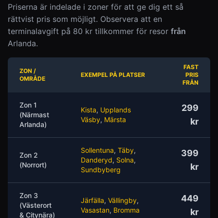
Priserna är indelade i zoner för att ge dig ett så
rättvist pris som möjligt. Observera att en
terminalavgift på 80 kr tillkommer för resor
från
Arlanda.
FAST
ZON /
EXEMPEL PÅ PLATSER
PRIS
OMRÅDE
FRÅN
Zon 1
299
Kista
,
Upplands
(Närmast
Väsby
,
Märsta
kr
Arlanda)
Sollentuna
,
Täby
,
399
Zon 2
Danderyd
,
Solna
,
(Norrort)
kr
Sundbyberg
Zon 3
449
Järfälla
,
Vällingby
,
(Västerort
Vasastan
,
Bromma
kr
& Citynära)