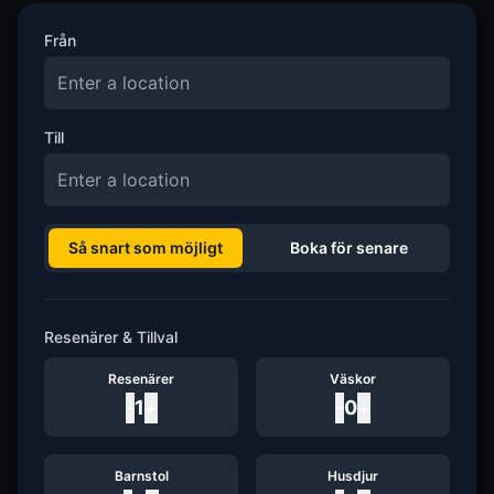
Från
Till
Så snart som möjligt
Boka för senare
Resenärer & Tillval
Resenärer
Väskor
-
1
+
-
0
+
Barnstol
Husdjur