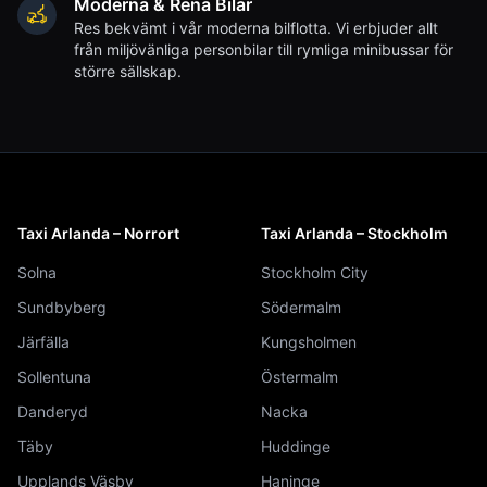
Moderna & Rena Bilar
Res bekvämt i vår moderna bilflotta. Vi erbjuder allt
från miljövänliga personbilar till rymliga minibussar för
större sällskap.
Taxi Arlanda – Norrort
Taxi Arlanda – Stockholm
Solna
Stockholm City
Sundbyberg
Södermalm
Järfälla
Kungsholmen
Sollentuna
Östermalm
Danderyd
Nacka
Täby
Huddinge
Upplands Väsby
Haninge