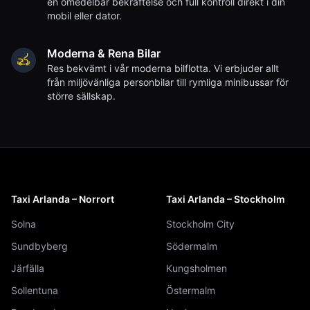
en omedelbar bekräftelse och full kontroll direkt i din
mobil eller dator.
Moderna & Rena Bilar
Res bekvämt i vår moderna bilflotta. Vi erbjuder allt
från miljövänliga personbilar till rymliga minibussar för
större sällskap.
Taxi Arlanda – Norrort
Taxi Arlanda – Stockholm
Solna
Stockholm City
Sundbyberg
Södermalm
Järfälla
Kungsholmen
Sollentuna
Östermalm