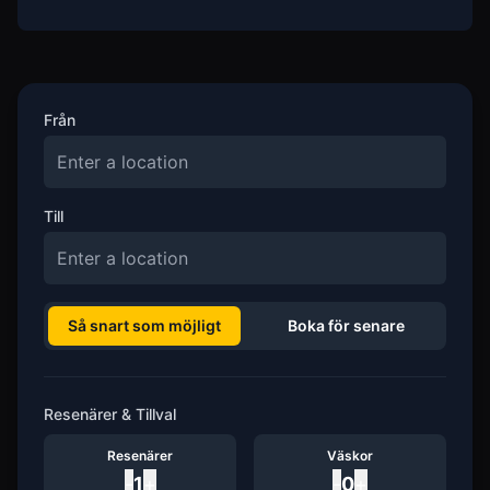
Från
Till
Så snart som möjligt
Boka för senare
Resenärer & Tillval
Resenärer
Väskor
-
1
+
-
0
+