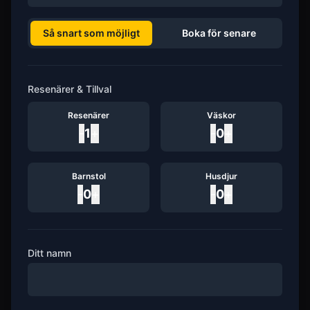
Så snart som möjligt
Boka för senare
Resenärer & Tillval
Resenärer
Väskor
-
1
+
-
0
+
Barnstol
Husdjur
-
0
+
-
0
+
Ditt namn