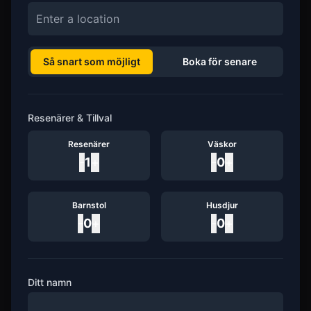
Så snart som möjligt
Boka för senare
Resenärer & Tillval
Resenärer
Väskor
-
1
+
-
0
+
Barnstol
Husdjur
-
0
+
-
0
+
Ditt namn