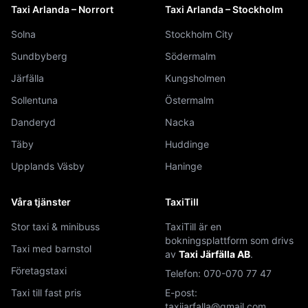
Taxi Arlanda – Norrort
Taxi Arlanda – Stockholm
Solna
Stockholm City
Sundbyberg
Södermalm
Järfälla
Kungsholmen
Sollentuna
Östermalm
Danderyd
Nacka
Täby
Huddinge
Upplands Väsby
Haninge
Våra tjänster
TaxiTill
Stor taxi & minibuss
TaxiTill är en
bokningsplattform som drivs
Taxi med barnstol
av
Taxi Järfälla AB
.
Företagstaxi
Telefon:
070-070 77 47
Taxi till fast pris
E-post:
taxijarfalla@gmail.com