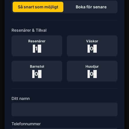
Så snart som möjligt
Boka för senare
Resenärer & Tillval
Resenärer
Väskor
-
1
+
-
0
+
Barnstol
Husdjur
-
0
+
-
0
+
Ditt namn
Telefonnummer