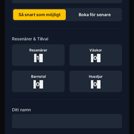
Så snart som möjligt
Boka för senare
Resenärer & Tillval
Resenärer
Väskor
-
1
+
-
0
+
Barnstol
Husdjur
-
0
+
-
0
+
Ditt namn