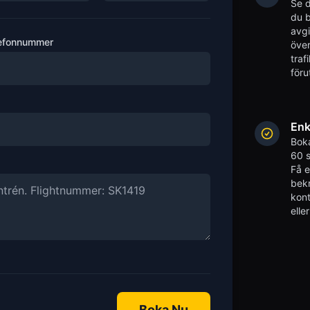
Se d
du b
avgi
efonnummer
över
traf
föru
Enk
Boka
60 s
Få 
bekr
kont
elle
Boka Nu