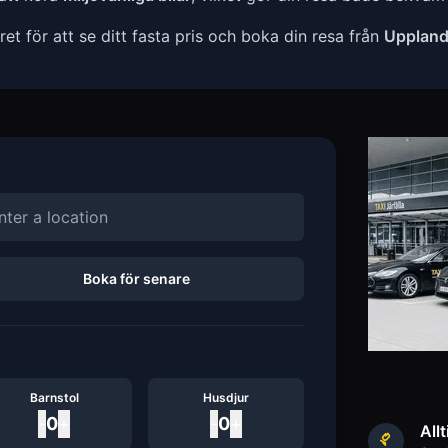
t för att se ditt fasta pris och boka din resa från
Uppland
Boka för senare
Barnstol
Husdjur
-
0
+
-
0
+
Allt