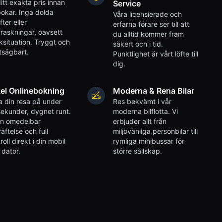
itt exakta pris innan
Service
okar. Inga dolda
Våra licensierade och
fter eller
erfarna förare ser till att
raskningar, oavsett
du alltid kommer fram
iksituation. Tryggt och
säkert och i tid.
tsägbart.
Punktlighet är vårt löfte till
dig.
el Onlinebokning
Moderna & Rena Bilar
 din resa på under
Res bekvämt i vår
ekunder, dygnet runt.
moderna bilflotta. Vi
en omedelbar
erbjuder allt från
äftelse och full
miljövänliga personbilar till
roll direkt i din mobil
rymliga minibussar för
r dator.
större sällskap.