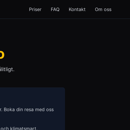
Priser
FAQ
Kontakt
Om oss
o
itligt.
er. Boka din resa med oss
 och klimatsmart.