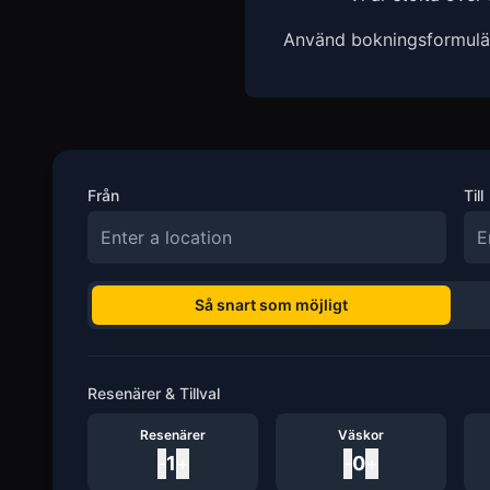
Använd bokningsformuläre
Från
Till
Så snart som möjligt
Resenärer & Tillval
Resenärer
Väskor
-
1
+
-
0
+