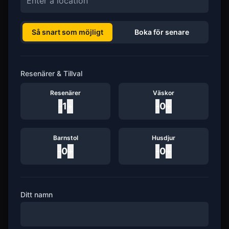
Så snart som möjligt
Boka för senare
Resenärer & Tillval
Resenärer
Väskor
-
1
+
-
0
+
Barnstol
Husdjur
-
0
+
-
0
+
Ditt namn