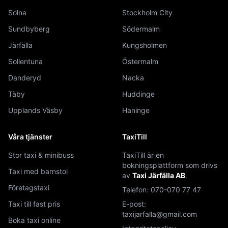
Solna
Stockholm City
Sundbyberg
Södermalm
Järfälla
Kungsholmen
Sollentuna
Östermalm
Danderyd
Nacka
Täby
Huddinge
Upplands Väsby
Haninge
Våra tjänster
TaxiTill
Stor taxi & minibuss
TaxiTill är en
bokningsplattform som drivs
Taxi med barnstol
av
Taxi Järfälla AB
.
Företagstaxi
Telefon:
070-070 77 47
Taxi till fast pris
E-post:
taxijarfalla@gmail.com
Boka taxi online