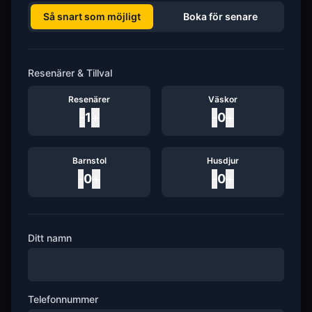
Så snart som möjligt
Boka för senare
Resenärer & Tillval
Resenärer
Väskor
-
1
+
-
0
+
Barnstol
Husdjur
-
0
+
-
0
+
Ditt namn
Telefonnummer