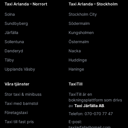
Taxi Arlanda – Norrort
Taxi Arlanda – Stockholm
Solna
Stockholm City
Sundbyberg
Södermalm
Järfälla
Kungsholmen
Sollentuna
Östermalm
Danderyd
Nacka
Täby
Huddinge
Upplands Väsby
Haninge
Våra tjänster
TaxiTill
Stor taxi & minibuss
TaxiTill är en
bokningsplattform som drivs
Taxi med barnstol
av
Taxi Järfälla AB
.
Företagstaxi
Telefon:
070-070 77 47
Taxi till fast pris
E-post:
taxijarfalla@gmail.com