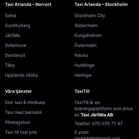
Taxi Arlanda – Norrort
Taxi Arlanda – Stockholm
Solna
Stockholm City
Sundbyberg
Södermalm
Järfälla
Kungsholmen
Sollentuna
Östermalm
Danderyd
Nacka
Täby
Huddinge
Upplands Väsby
Haninge
Våra tjänster
TaxiTill
Stor taxi & minibuss
TaxiTill är en
bokningsplattform som drivs
Taxi med barnstol
av
Taxi Järfälla AB
.
Företagstaxi
Telefon:
070-070 77 47
Taxi till fast pris
E-post:
taxijarfalla@gmail.com