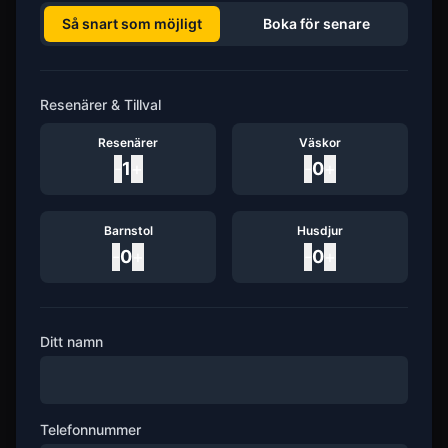
Så snart som möjligt
Boka för senare
Resenärer & Tillval
Resenärer
Väskor
-
1
+
-
0
+
Barnstol
Husdjur
-
0
+
-
0
+
Ditt namn
Telefonnummer