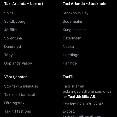
Taxi Arlanda – Norrort
Taxi Arlanda – Stockholm
Solna
Stockholm City
Sundbyberg
Södermalm
Järfälla
Kungsholmen
Sollentuna
Östermalm
Danderyd
Nacka
Täby
Huddinge
Upplands Väsby
Haninge
Våra tjänster
TaxiTill
Stor taxi & minibuss
TaxiTill är en
bokningsplattform som drivs
Taxi med barnstol
av
Taxi Järfälla AB
.
Företagstaxi
Telefon:
070-070 77 47
Taxi till fast pris
E-post:
taxijarfalla@gmail.com