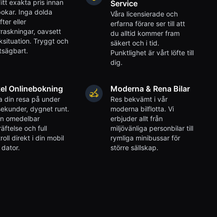
itt exakta pris innan
Service
okar. Inga dolda
Våra licensierade och
fter eller
erfarna förare ser till att
raskningar, oavsett
du alltid kommer fram
iksituation. Tryggt och
säkert och i tid.
tsägbart.
Punktlighet är vårt löfte till
dig.
el Onlinebokning
Moderna & Rena Bilar
 din resa på under
Res bekvämt i vår
ekunder, dygnet runt.
moderna bilflotta. Vi
en omedelbar
erbjuder allt från
äftelse och full
miljövänliga personbilar till
roll direkt i din mobil
rymliga minibussar för
r dator.
större sällskap.