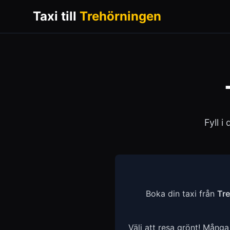
Taxi till
Trehörningen
Fyll i
Boka din taxi från
Tr
Välj att resa grönt! Mång