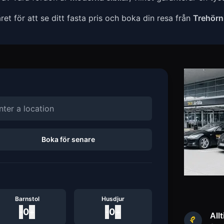
t för att se ditt fasta pris och boka din resa från
Trehörn
Boka för senare
Barnstol
Husdjur
-
0
+
-
0
+
Allt