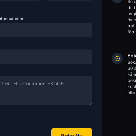
Se d
du b
avgi
efonnummer
över
traf
föru
Enk
Boka
60 s
Få 
bekr
kont
elle
Boka Nu