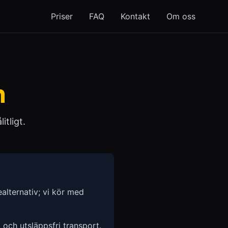
Priser
FAQ
Kontakt
Om oss
n
itligt.
alternativ; vi kör med
t och utsläppsfri transport.