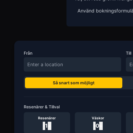
Använd bokningsformuläre
Från
Till
Så snart som möjligt
Resenärer & Tillval
Resenärer
Väskor
-
1
+
-
0
+