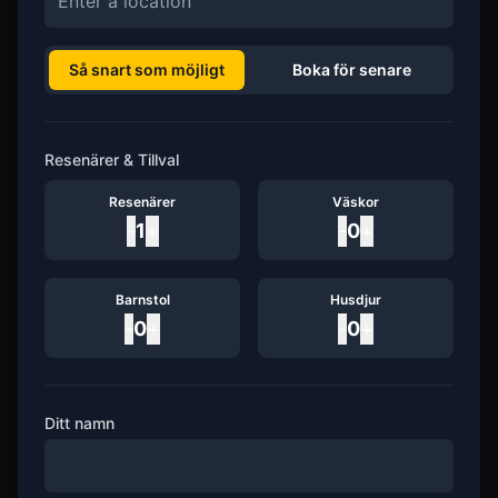
Så snart som möjligt
Boka för senare
Resenärer & Tillval
Resenärer
Väskor
-
1
+
-
0
+
Barnstol
Husdjur
-
0
+
-
0
+
Ditt namn