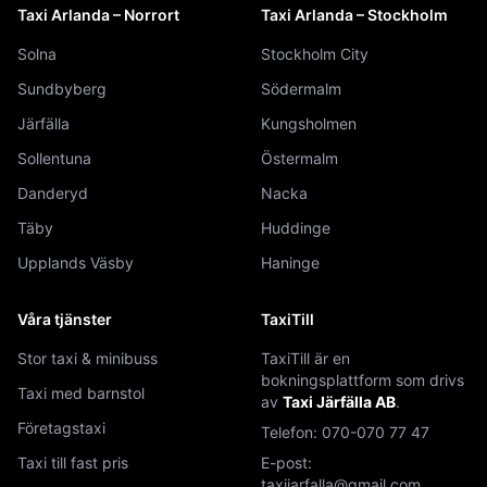
Taxi Arlanda – Norrort
Taxi Arlanda – Stockholm
Solna
Stockholm City
Sundbyberg
Södermalm
Järfälla
Kungsholmen
Sollentuna
Östermalm
Danderyd
Nacka
Täby
Huddinge
Upplands Väsby
Haninge
Våra tjänster
TaxiTill
Stor taxi & minibuss
TaxiTill är en
bokningsplattform som drivs
Taxi med barnstol
av
Taxi Järfälla AB
.
Företagstaxi
Telefon:
070-070 77 47
Taxi till fast pris
E-post:
taxijarfalla@gmail.com