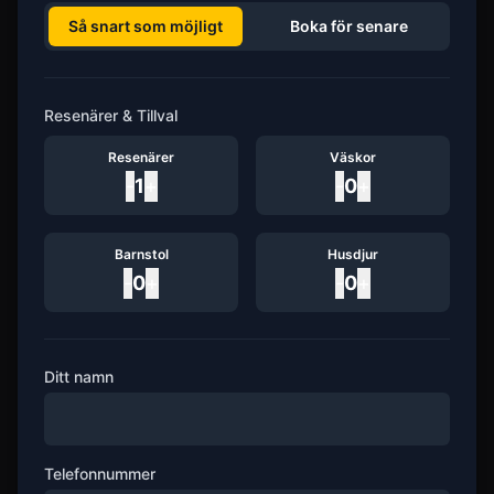
Så snart som möjligt
Boka för senare
Resenärer & Tillval
Resenärer
Väskor
-
1
+
-
0
+
Barnstol
Husdjur
-
0
+
-
0
+
Ditt namn
Telefonnummer