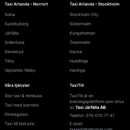
Taxi Arlanda – Norrort
Taxi Arlanda – Stockholm
Solna
Stockholm City
Sundbyberg
Södermalm
Järfälla
Kungsholmen
Sollentuna
Östermalm
Danderyd
Nacka
Täby
Huddinge
Upplands Väsby
Haninge
Våra tjänster
TaxiTill
Stor taxi & minibuss
TaxiTill är en
bokningsplattform som drivs
Taxi med barnstol
av
Taxi Järfälla AB
.
Företagstaxi
Telefon:
070-070 77 47
Taxi till fast pris
E-post:
taxijarfalla@gmail.com