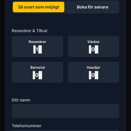
Så snart som möjligt
Boka för senare
Resenärer & Tillval
Resenärer
Väskor
-
1
+
-
0
+
Barnstol
Husdjur
-
0
+
-
0
+
Ditt namn
Telefonnummer