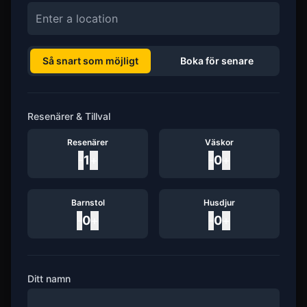
Så snart som möjligt
Boka för senare
Resenärer & Tillval
Resenärer
Väskor
-
1
+
-
0
+
Barnstol
Husdjur
-
0
+
-
0
+
Ditt namn