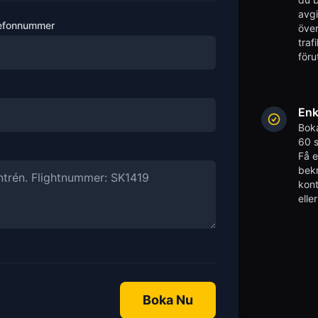
avgi
efonnummer
över
traf
föru
Enk
Boka
60 s
Få 
bekr
kont
elle
Boka Nu