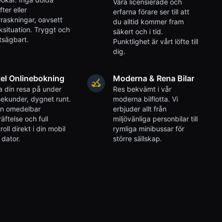
Våra licensierade och
fter eller
erfarna förare ser till att
raskningar, oavsett
du alltid kommer fram
iksituation. Tryggt och
säkert och i tid.
tsägbart.
Punktlighet är vårt löfte till
dig.
el Onlinebokning
Moderna & Rena Bilar
 din resa på under
Res bekvämt i vår
ekunder, dygnet runt.
moderna bilflotta. Vi
en omedelbar
erbjuder allt från
äftelse och full
miljövänliga personbilar till
roll direkt i din mobil
rymliga minibussar för
r dator.
större sällskap.