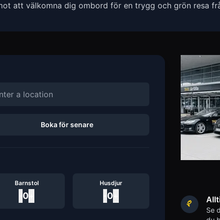
mot att välkomna dig ombord för en trygg och grön resa f
Boka för senare
Barnstol
Husdjur
-
0
+
-
0
+
Allt
Se d
du b