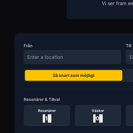
Vi ser fram e
Från
Till
Så snart som möjligt
Resenärer & Tillval
Resenärer
Väskor
-
1
+
-
0
+