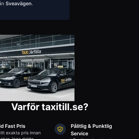
rån
Sveavägen
.
Varför taxitill.se?
id Fast Pris
Pålitlig & Punktlig
itt exakta pris innan
Service
okar. Inga dolda