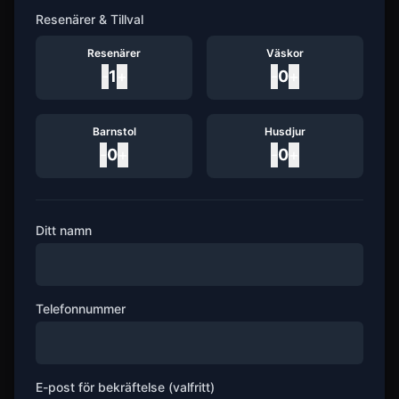
Resenärer & Tillval
Resenärer
Väskor
-
1
+
-
0
+
Barnstol
Husdjur
-
0
+
-
0
+
Ditt namn
Telefonnummer
E-post för bekräftelse (valfritt)