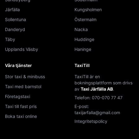
Järfälla
Kungsholmen
Sollentuna
Östermalm
Danderyd
Nacka
Täby
Huddinge
Upplands Väsby
Haninge
Våra tjänster
TaxiTill
Stor taxi & minibuss
TaxiTill är en
bokningsplattform som drivs
Taxi med barnstol
av
Taxi Järfälla AB
.
Företagstaxi
Telefon:
070-070 77 47
Taxi till fast pris
E-post:
taxijarfalla@gmail.com
Boka taxi online
Integritetspolicy