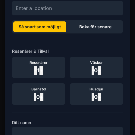
Så snart som möjligt
Boka för senare
Resenärer & Tillval
Resenärer
Väskor
-
1
+
-
0
+
Barnstol
Husdjur
-
0
+
-
0
+
Ditt namn