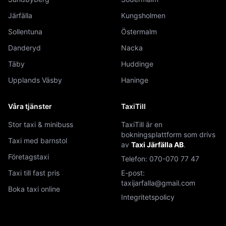
Järfälla
Kungsholmen
Sollentuna
Östermalm
Danderyd
Nacka
Täby
Huddinge
Upplands Väsby
Haninge
Våra tjänster
TaxiTill
Stor taxi & minibuss
TaxiTill är en
bokningsplattform som drivs
Taxi med barnstol
av
Taxi Järfälla AB
.
Företagstaxi
Telefon:
070-070 77 47
Taxi till fast pris
E-post:
taxijarfalla@gmail.com
Boka taxi online
Integritetspolicy