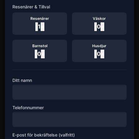
Resenärer & Tillval
Resenärer
Väskor
-
1
+
-
0
+
Barnstol
Husdjur
-
0
+
-
0
+
Ditt namn
Telefonnummer
E-post för bekräftelse (valfritt)