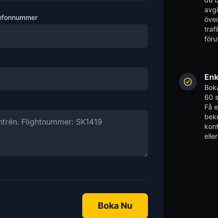
avgi
efonnummer
över
traf
föru
Enk
Boka
60 s
Få 
bekr
kont
elle
Boka Nu