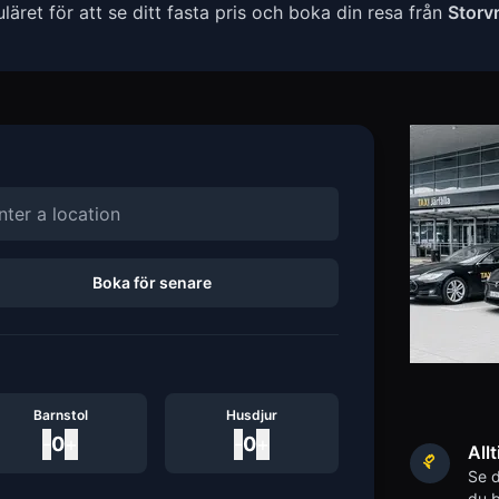
ret för att se ditt fasta pris och boka din resa från
Storv
Boka för senare
Barnstol
Husdjur
-
0
+
-
0
+
Allt
Se d
du b