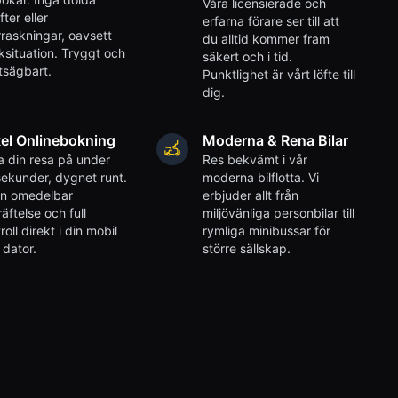
Våra licensierade och
fter eller
erfarna förare ser till att
raskningar, oavsett
du alltid kommer fram
iksituation. Tryggt och
säkert och i tid.
tsägbart.
Punktlighet är vårt löfte till
dig.
el Onlinebokning
Moderna & Rena Bilar
 din resa på under
Res bekvämt i vår
ekunder, dygnet runt.
moderna bilflotta. Vi
en omedelbar
erbjuder allt från
äftelse och full
miljövänliga personbilar till
roll direkt i din mobil
rymliga minibussar för
r dator.
större sällskap.