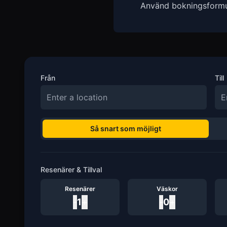
Använd bokningsformulä
Från
Till
Så snart som möjligt
Resenärer & Tillval
Resenärer
Väskor
-
1
+
-
0
+