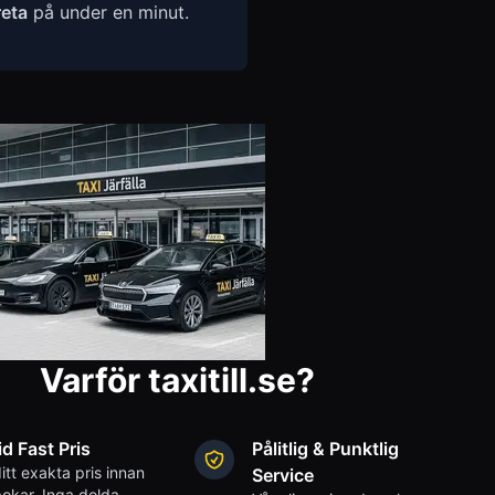
reta
på under en minut.
Varför taxitill.se?
id Fast Pris
Pålitlig & Punktlig
itt exakta pris innan
Service
okar. Inga dolda