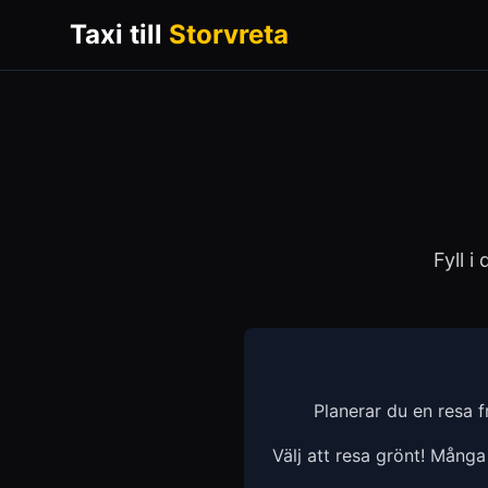
Taxi till
Storvreta
Fyll i
Planerar du en resa 
Välj att resa grönt! Mång