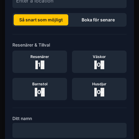
Så snart som möjligt
Boka för senare
Resenärer & Tillval
Resenärer
Väskor
-
1
+
-
0
+
Barnstol
Husdjur
-
0
+
-
0
+
Ditt namn