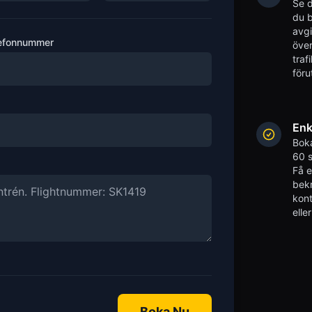
Se d
du b
avgi
efonnummer
över
traf
föru
Enk
Boka
60 s
Få 
bekr
kont
elle
Boka Nu