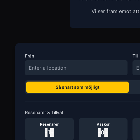
Vi ser fram emot at
Från
Till
Så snart som möjligt
Resenärer & Tillval
Resenärer
Väskor
-
1
+
-
0
+