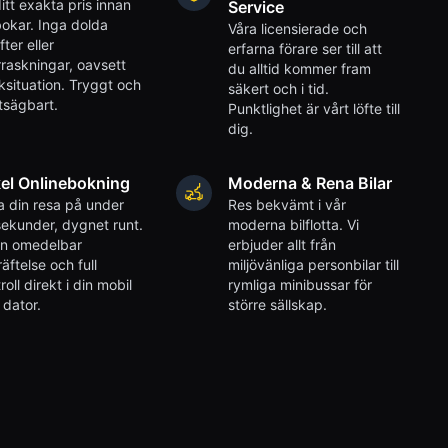
itt exakta pris innan
Service
okar. Inga dolda
Våra licensierade och
fter eller
erfarna förare ser till att
raskningar, oavsett
du alltid kommer fram
iksituation. Tryggt och
säkert och i tid.
tsägbart.
Punktlighet är vårt löfte till
dig.
el Onlinebokning
Moderna & Rena Bilar
 din resa på under
Res bekvämt i vår
ekunder, dygnet runt.
moderna bilflotta. Vi
en omedelbar
erbjuder allt från
äftelse och full
miljövänliga personbilar till
roll direkt i din mobil
rymliga minibussar för
r dator.
större sällskap.