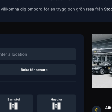
t välkomna dig ombord för en trygg och grön resa från
Sto
Boka för senare
Barnstol
Husdjur
-
0
+
-
0
+
Allt