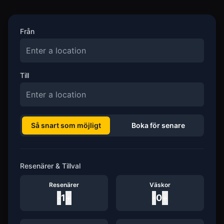
Från
Till
Så snart som möjligt
Boka för senare
Resenärer & Tillval
Resenärer
Väskor
-
1
+
-
0
+