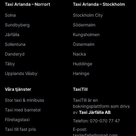
Taxi Arlanda – Norrort
Taxi Arlanda – Stockholm
Solna
Stockholm City
Sundbyberg
Södermalm
Järfälla
Kungsholmen
Sollentuna
Östermalm
Danderyd
Nacka
Täby
Huddinge
Upplands Väsby
Haninge
Våra tjänster
TaxiTill
Stor taxi & minibuss
TaxiTill är en
bokningsplattform som drivs
Taxi med barnstol
av
Taxi Järfälla AB
.
Företagstaxi
Telefon:
070-070 77 47
Taxi till fast pris
E-post:
taxijarfalla@gmail.com