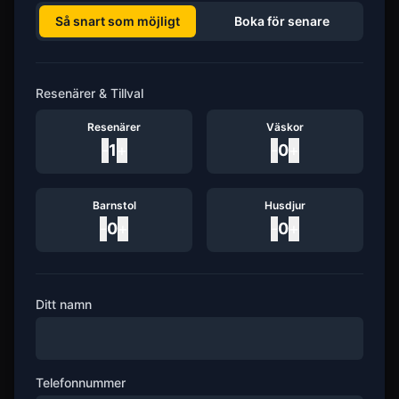
Så snart som möjligt
Boka för senare
Resenärer & Tillval
Resenärer
Väskor
-
1
+
-
0
+
Barnstol
Husdjur
-
0
+
-
0
+
Ditt namn
Telefonnummer