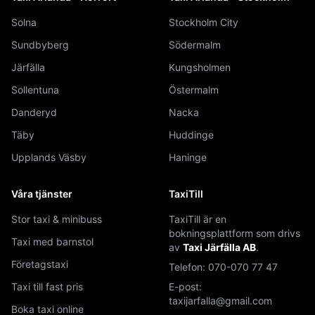
Solna
Stockholm City
Sundbyberg
Södermalm
Järfälla
Kungsholmen
Sollentuna
Östermalm
Danderyd
Nacka
Täby
Huddinge
Upplands Väsby
Haninge
Våra tjänster
TaxiTill
Stor taxi & minibuss
TaxiTill är en
bokningsplattform som drivs
Taxi med barnstol
av
Taxi Järfälla AB
.
Företagstaxi
Telefon:
070-070 77 47
Taxi till fast pris
E-post:
taxijarfalla@gmail.com
Boka taxi online