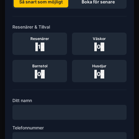
Så snart som möjligt
Boka för senare
Resenärer & Tillval
Resenärer
Väskor
-
1
+
-
0
+
Barnstol
Husdjur
-
0
+
-
0
+
Ditt namn
Telefonnummer