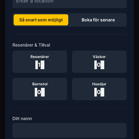
Så snart som möjligt
Boka för senare
Resenärer & Tillval
Resenärer
Väskor
-
1
+
-
0
+
Barnstol
Husdjur
-
0
+
-
0
+
Ditt namn