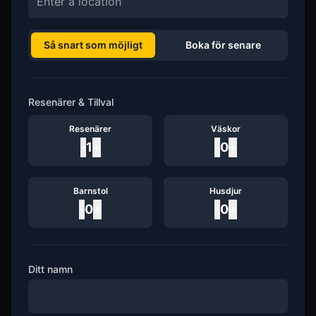
Så snart som möjligt
Boka för senare
Resenärer & Tillval
Resenärer
Väskor
-
1
+
-
0
+
Barnstol
Husdjur
-
0
+
-
0
+
Ditt namn