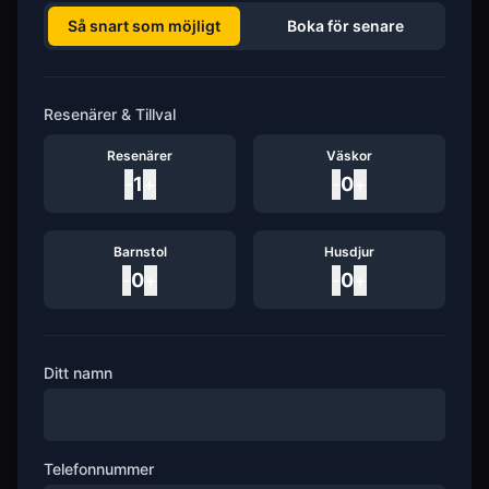
Så snart som möjligt
Boka för senare
Resenärer & Tillval
Resenärer
Väskor
-
1
+
-
0
+
Barnstol
Husdjur
-
0
+
-
0
+
Ditt namn
Telefonnummer