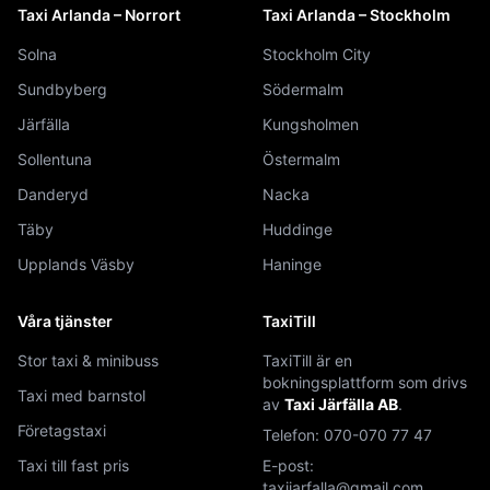
Taxi Arlanda – Norrort
Taxi Arlanda – Stockholm
Solna
Stockholm City
Sundbyberg
Södermalm
Järfälla
Kungsholmen
Sollentuna
Östermalm
Danderyd
Nacka
Täby
Huddinge
Upplands Väsby
Haninge
Våra tjänster
TaxiTill
Stor taxi & minibuss
TaxiTill är en
bokningsplattform som drivs
Taxi med barnstol
av
Taxi Järfälla AB
.
Företagstaxi
Telefon:
070-070 77 47
Taxi till fast pris
E-post:
taxijarfalla@gmail.com