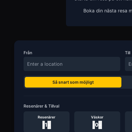
Boka din nästa resa m
Från
Till
Så snart som möjligt
Resenärer & Tillval
Resenärer
Väskor
-
1
+
-
0
+