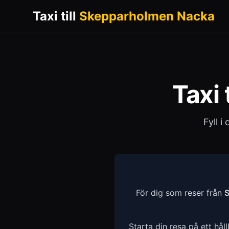
Taxi till
Skepparholmen Nacka
Taxi t
Fyll i
För dig som reser från
S
Starta din resa på ett håll