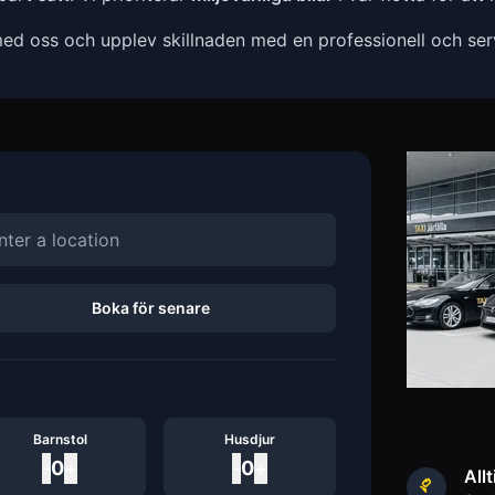
ed oss och upplev skillnaden med en professionell och servi
Boka för senare
Barnstol
Husdjur
-
0
+
-
0
+
Allt