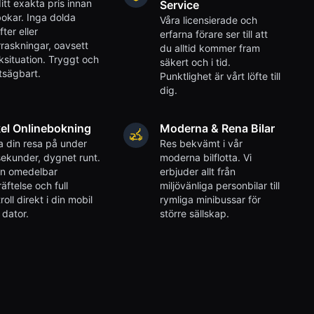
itt exakta pris innan
Service
okar. Inga dolda
Våra licensierade och
fter eller
erfarna förare ser till att
raskningar, oavsett
du alltid kommer fram
iksituation. Tryggt och
säkert och i tid.
tsägbart.
Punktlighet är vårt löfte till
dig.
el Onlinebokning
Moderna & Rena Bilar
 din resa på under
Res bekvämt i vår
ekunder, dygnet runt.
moderna bilflotta. Vi
en omedelbar
erbjuder allt från
äftelse och full
miljövänliga personbilar till
roll direkt i din mobil
rymliga minibussar för
r dator.
större sällskap.