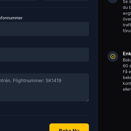
Se d
du b
avgi
efonnummer
över
traf
föru
Enk
Boka
60 s
Få 
bekr
kont
elle
Boka Nu