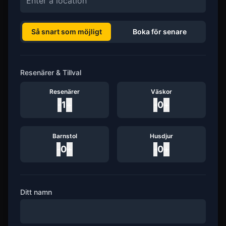
Så snart som möjligt
Boka för senare
Resenärer & Tillval
Resenärer
Väskor
-
1
+
-
0
+
Barnstol
Husdjur
-
0
+
-
0
+
Ditt namn