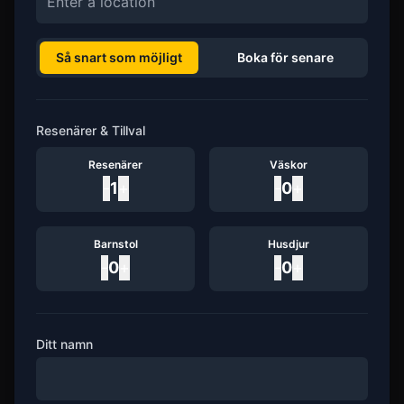
Så snart som möjligt
Boka för senare
Resenärer & Tillval
Resenärer
Väskor
-
1
+
-
0
+
Barnstol
Husdjur
-
0
+
-
0
+
Ditt namn