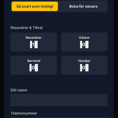
Så snart som möjligt
Boka för senare
Resenärer & Tillval
Resenärer
Väskor
-
1
+
-
0
+
Barnstol
Husdjur
-
0
+
-
0
+
Ditt namn
Telefonnummer