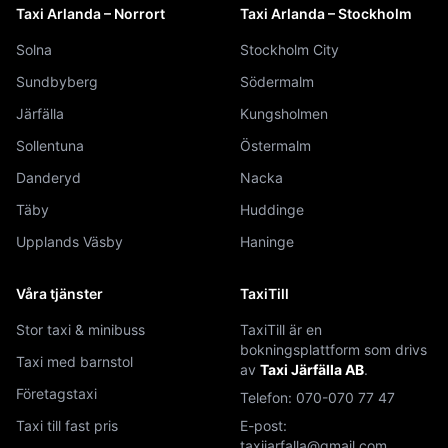
Taxi Arlanda – Norrort
Taxi Arlanda – Stockholm
Solna
Stockholm City
Sundbyberg
Södermalm
Järfälla
Kungsholmen
Sollentuna
Östermalm
Danderyd
Nacka
Täby
Huddinge
Upplands Väsby
Haninge
Våra tjänster
TaxiTill
Stor taxi & minibuss
TaxiTill är en
bokningsplattform som drivs
Taxi med barnstol
av
Taxi Järfälla AB
.
Företagstaxi
Telefon:
070-070 77 47
Taxi till fast pris
E-post:
taxijarfalla@gmail.com