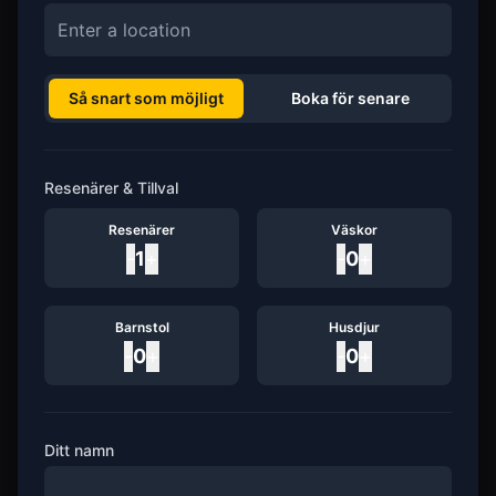
Så snart som möjligt
Boka för senare
Resenärer & Tillval
Resenärer
Väskor
-
1
+
-
0
+
Barnstol
Husdjur
-
0
+
-
0
+
Ditt namn