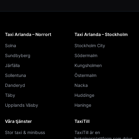
Taxi Arlanda – Norrort
Taxi Arlanda – Stockholm
Solna
Stockholm City
Sundbyberg
Södermalm
Järfälla
Kungsholmen
Sollentuna
Östermalm
Danderyd
Nacka
Täby
Huddinge
Upplands Väsby
Haninge
Våra tjänster
TaxiTill
Stor taxi & minibuss
TaxiTill är en
bokningsplattform som drivs