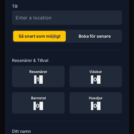
Till
Så snart som möjligt
Boka för senare
Resenärer & Tillval
Resenärer
Väskor
-
1
+
-
0
+
Barnstol
Husdjur
-
0
+
-
0
+
Ditt namn