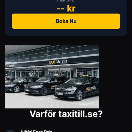
--
kr
Boka Nu
Varför taxitill.se?