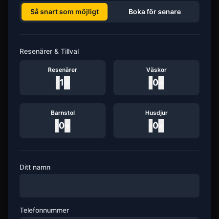
Så snart som möjligt
Boka för senare
Resenärer & Tillval
Resenärer
Väskor
-
1
+
-
0
+
Barnstol
Husdjur
-
0
+
-
0
+
Ditt namn
Telefonnummer