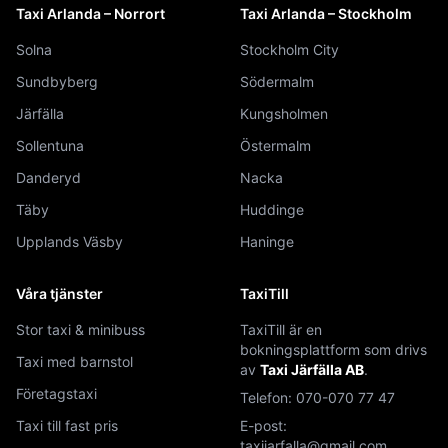
Taxi Arlanda – Norrort
Taxi Arlanda – Stockholm
Solna
Stockholm City
Sundbyberg
Södermalm
Järfälla
Kungsholmen
Sollentuna
Östermalm
Danderyd
Nacka
Täby
Huddinge
Upplands Väsby
Haninge
Våra tjänster
TaxiTill
Stor taxi & minibuss
TaxiTill är en
bokningsplattform som drivs
Taxi med barnstol
av
Taxi Järfälla AB
.
Företagstaxi
Telefon:
070-070 77 47
Taxi till fast pris
E-post:
taxijarfalla@gmail.com