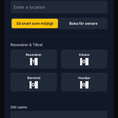
Så snart som möjligt
Boka för senare
Resenärer & Tillval
Resenärer
Väskor
-
1
+
-
0
+
Barnstol
Husdjur
-
0
+
-
0
+
Ditt namn