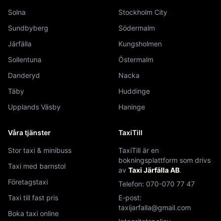
Solna
Stockholm City
Sundbyberg
Södermalm
Järfälla
Kungsholmen
Sollentuna
Östermalm
Danderyd
Nacka
Täby
Huddinge
Upplands Väsby
Haninge
Våra tjänster
TaxiTill
Stor taxi & minibuss
TaxiTill är en
bokningsplattform som drivs
Taxi med barnstol
av
Taxi Järfälla AB
.
Företagstaxi
Telefon:
070-070 77 47
Taxi till fast pris
E-post:
taxijarfalla@gmail.com
Boka taxi online