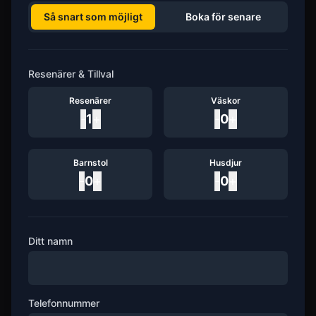
Så snart som möjligt
Boka för senare
Resenärer & Tillval
Resenärer
Väskor
-
1
+
-
0
+
Barnstol
Husdjur
-
0
+
-
0
+
Ditt namn
Telefonnummer