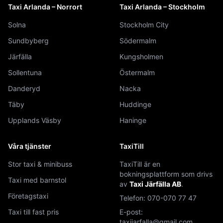
Taxi Arlanda – Norrort
Taxi Arlanda – Stockholm
Solna
Stockholm City
Sundbyberg
Södermalm
Järfälla
Kungsholmen
Sollentuna
Östermalm
Danderyd
Nacka
Täby
Huddinge
Upplands Väsby
Haninge
Våra tjänster
TaxiTill
Stor taxi & minibuss
TaxiTill är en
bokningsplattform som drivs
Taxi med barnstol
av
Taxi Järfälla AB
.
Företagstaxi
Telefon:
070-070 77 47
Taxi till fast pris
E-post:
taxijarfalla@gmail.com