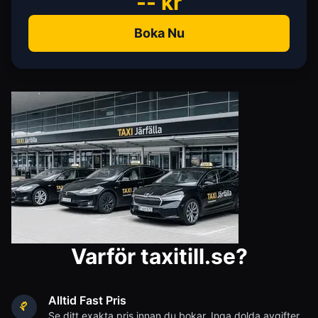
--
kr
Boka Nu
Varför taxitill.se?
Alltid Fast Pris
Se ditt exakta pris innan du bokar. Inga dolda avgifter