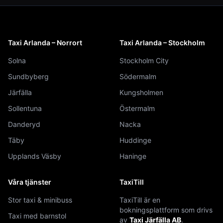
Taxi Arlanda – Norrort
Taxi Arlanda – Stockholm
Solna
Stockholm City
Sundbyberg
Södermalm
Järfälla
Kungsholmen
Sollentuna
Östermalm
Danderyd
Nacka
Täby
Huddinge
Upplands Väsby
Haninge
Våra tjänster
TaxiTill
Stor taxi & minibuss
TaxiTill är en
bokningsplattform som drivs
Taxi med barnstol
av
Taxi Järfälla AB
.