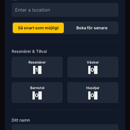
Så snart som möjligt
Boka för senare
Resenärer & Tillval
Resenärer
Väskor
-
1
+
-
0
+
Barnstol
Husdjur
-
0
+
-
0
+
Ditt namn