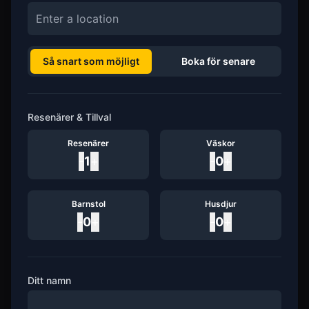
Så snart som möjligt
Boka för senare
Resenärer & Tillval
Resenärer
Väskor
-
1
+
-
0
+
Barnstol
Husdjur
-
0
+
-
0
+
Ditt namn