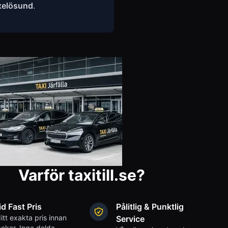
elösund
.
Varför taxitill.se?
id Fast Pris
Pålitlig & Punktlig
itt exakta pris innan
Service
okar. Inga dolda