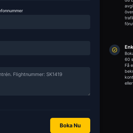
avgi
efonnummer
över
traf
föru
Enk
Boka
60 s
Få 
bekr
kont
elle
Boka Nu