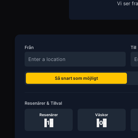
Vi ser f
Från
Till
Så snart som möjligt
Resenärer & Tillval
Resenärer
Väskor
-
1
+
-
0
+