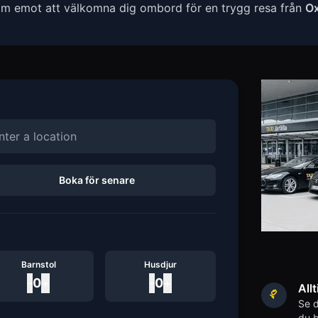
ram emot att välkomna dig ombord för en trygg resa från
Ox
Boka för senare
Barnstol
Husdjur
-
0
+
-
0
+
Allt
Se d
du b