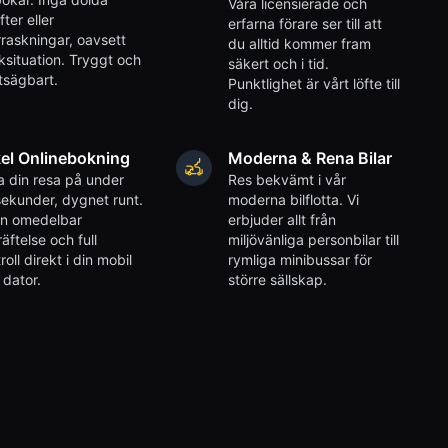
Våra licensierade och
fter eller
erfarna förare ser till att
raskningar, oavsett
du alltid kommer fram
iksituation. Tryggt och
säkert och i tid.
tsägbart.
Punktlighet är vårt löfte till
dig.
el Onlinebokning
Moderna & Rena Bilar
 din resa på under
Res bekvämt i vår
ekunder, dygnet runt.
moderna bilflotta. Vi
en omedelbar
erbjuder allt från
äftelse och full
miljövänliga personbilar till
roll direkt i din mobil
rymliga minibussar för
r dator.
större sällskap.