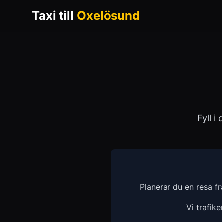
Taxi till
Oxelösund
Fyll i
Planerar du en resa f
Vi trafik