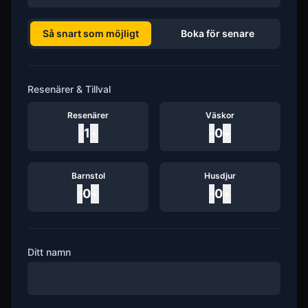
Så snart som möjligt
Boka för senare
Resenärer & Tillval
Resenärer
Väskor
-
1
+
-
0
+
Barnstol
Husdjur
-
0
+
-
0
+
Ditt namn