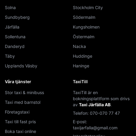
Solna
Stockholm City
Sundbyberg
Södermalm
Järfälla
Kungsholmen
Sollentuna
Östermalm
Danderyd
Nacka
Täby
Huddinge
Upplands Väsby
Haninge
Våra tjänster
TaxiTill
Stor taxi & minibuss
TaxiTill är en
bokningsplattform som drivs
Taxi med barnstol
av
Taxi Järfälla AB
.
Företagstaxi
Telefon:
070-070 77 47
Taxi till fast pris
E-post:
taxijarfalla@gmail.com
Boka taxi online