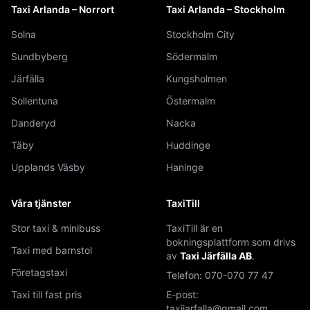
Taxi Arlanda – Norrort
Taxi Arlanda – Stockholm
Solna
Stockholm City
Sundbyberg
Södermalm
Järfälla
Kungsholmen
Sollentuna
Östermalm
Danderyd
Nacka
Täby
Huddinge
Upplands Väsby
Haninge
Våra tjänster
TaxiTill
Stor taxi & minibuss
TaxiTill är en
bokningsplattform som drivs
Taxi med barnstol
av
Taxi Järfälla AB
.
Företagstaxi
Telefon:
070-070 77 47
Taxi till fast pris
E-post:
taxijarfalla@gmail.com