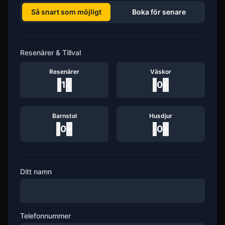
Så snart som möjligt
Boka för senare
Resenärer & Tillval
Resenärer
Väskor
-
1
+
-
0
+
Barnstol
Husdjur
-
0
+
-
0
+
Ditt namn
Telefonnummer