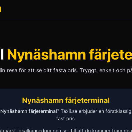
l
ll
Nynäshamn färjete
 din resa för att se ditt fasta pris. Tryggt, enkelt och pål
Nynäshamn färjeterminal
n
Nynäshamn färjeterminal
? Taxii.se erbjuder en förstklassig o
fast pris.
 utmärkt lokalkännedom och ser till att du kommer fram de