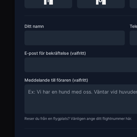
-
1
+
-
0
+
Ditt namn
Tel
E-post för bekräftelse (valfritt)
Meddelande till föraren (valfritt)
Reser du från en flygplats? Vänligen ange ditt flightnummer här.