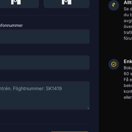
-
0
+
-
0
+
Allt
Se d
du b
avgi
efonnummer
över
traf
föru
Enk
Boka
60 s
Få 
bekr
kont
elle