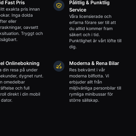
id Fast Pris
Pålitlig & Punktlig
itt exakta pris innan
Service
okar. Inga dolda
Våra licensierade och
fter eller
erfarna förare ser till att
raskningar, oavsett
du alltid kommer fram
iksituation. Tryggt och
säkert och i tid.
tsägbart.
Punktlighet är vårt löfte till
dig.
el Onlinebokning
Moderna & Rena Bilar
 din resa på under
Res bekvämt i vår
ekunder, dygnet runt.
moderna bilflotta. Vi
en omedelbar
erbjuder allt från
äftelse och full
miljövänliga personbilar till
roll direkt i din mobil
rymliga minibussar för
r dator.
större sällskap.