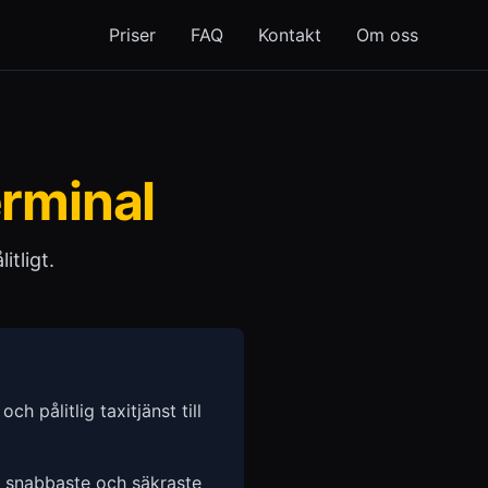
Priser
FAQ
Kontakt
Om oss
rminal
itligt.
ch pålitlig taxitjänst till
n snabbaste och säkraste