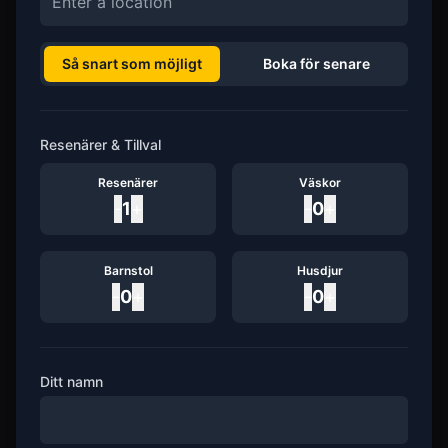
Så snart som möjligt
Boka för senare
Resenärer & Tillval
Resenärer
Väskor
-
1
+
-
0
+
Barnstol
Husdjur
-
0
+
-
0
+
Ditt namn