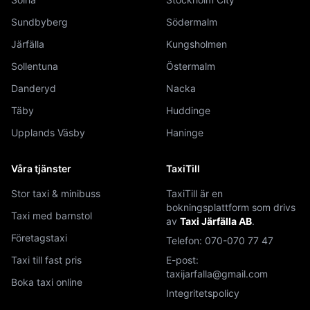
Sundbyberg
Södermalm
Järfälla
Kungsholmen
Sollentuna
Östermalm
Danderyd
Nacka
Täby
Huddinge
Upplands Väsby
Haninge
Våra tjänster
TaxiTill
Stor taxi & minibuss
TaxiTill är en
bokningsplattform som drivs
Taxi med barnstol
av
Taxi Järfälla AB
.
Företagstaxi
Telefon:
070-070 77 47
Taxi till fast pris
E-post:
taxijarfalla@gmail.com
Boka taxi online
Integritetspolicy